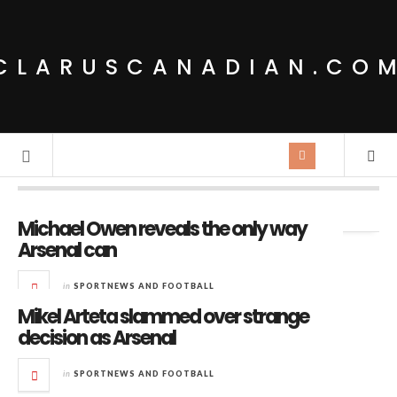
CLARUSCANADIAN.CO
Tag Archives:
Jarrod Bowen’s
Michael Owen reveals the only way
Arsenal can
in
SPORTNEWS AND FOOTBALL
Mikel Arteta slammed over strange
decision as Arsenal
in
SPORTNEWS AND FOOTBALL