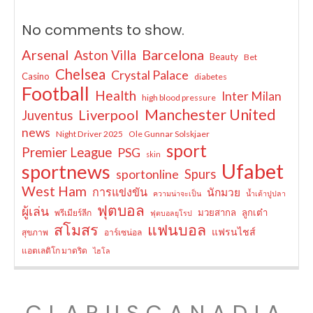
No comments to show.
Arsenal
Barcelona
Aston Villa
Beauty
Bet
Chelsea
Crystal Palace
Casino
diabetes
Football
Health
Inter Milan
high blood pressure
Manchester United
Liverpool
Juventus
news
Night Driver 2025
Ole Gunnar Solskjaer
sport
Premier League
PSG
skin
Ufabet
sportnews
sportonline
Spurs
West Ham
การแข่งขัน
นักมวย
ความน่าจะเป็น
น้ำเต้าปูปลา
ฟุตบอล
ผู้เล่น
มวยสากล
ลูกเต๋า
พรีเมียร์ลีก
ฟุตบอลยุโรป
สโมสร
แฟนบอล
แฟรนไชส์
สุขภาพ
อาร์เซน่อล
แอตเลติโก มาดริด
ไฮโล