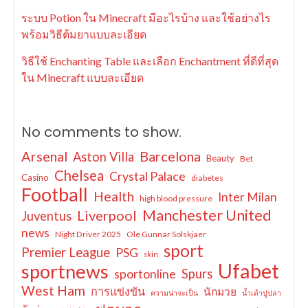
ระบบ Potion ใน Minecraft มีอะไรบ้าง และใช้อย่างไร
พร้อมวิธีต้มยาแบบละเอียด
วิธีใช้ Enchanting Table และเลือก Enchantment ที่ดีที่สุด
ใน Minecraft แบบละเอียด
No comments to show.
Arsenal
Barcelona
Aston Villa
Beauty
Bet
Chelsea
Crystal Palace
Casino
diabetes
Football
Health
Inter Milan
high blood pressure
Manchester United
Liverpool
Juventus
news
Night Driver 2025
Ole Gunnar Solskjaer
sport
Premier League
PSG
skin
Ufabet
sportnews
sportonline
Spurs
West Ham
การแข่งขัน
นักมวย
ความน่าจะเป็น
น้ำเต้าปูปลา