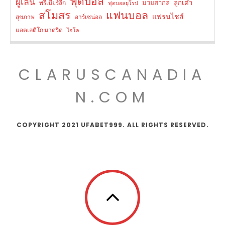
ฟุตบอล
ผู้เล่น
มวยสากล
ลูกเต๋า
พรีเมียร์ลีก
ฟุตบอลยุโรป
สโมสร
แฟนบอล
แฟรนไชส์
สุขภาพ
อาร์เซน่อล
แอตเลติโก มาดริด
ไฮโล
CLARUSCANADIA
N.COM
COPYRIGHT 2021 UFABET999. ALL RIGHTS RESERVED.