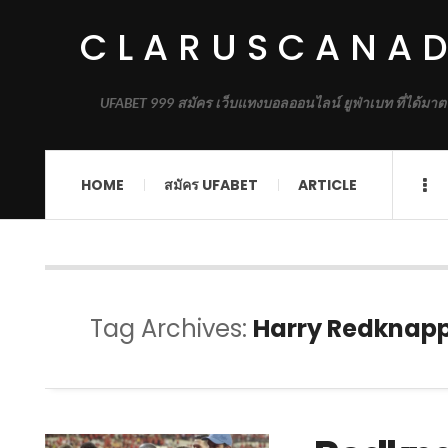
CLARUSCANA
UFABET 999 สมัคร เว็บแทงบอลออนไลน์ ยูฟ่าเบท ที่ได้มาต
HOME
สมัคร UFABET
ARTICLE
Tag Archives:
Harry Redknap