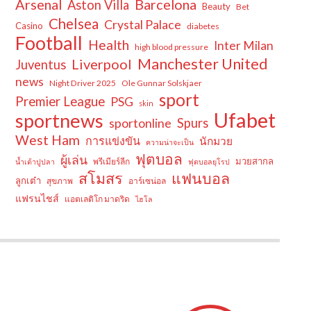
Arsenal
Barcelona
Aston Villa
Beauty
Bet
Chelsea
Crystal Palace
Casino
diabetes
Football
Health
Inter Milan
high blood pressure
Manchester United
Liverpool
Juventus
news
Night Driver 2025
Ole Gunnar Solskjaer
sport
Premier League
PSG
skin
Ufabet
sportnews
sportonline
Spurs
West Ham
การแข่งขัน
นักมวย
ความน่าจะเป็น
ฟุตบอล
ผู้เล่น
มวยสากล
พรีเมียร์ลีก
น้ำเต้าปูปลา
ฟุตบอลยุโรป
สโมสร
แฟนบอล
ลูกเต๋า
สุขภาพ
อาร์เซน่อล
แฟรนไชส์
แอตเลติโก มาดริด
ไฮโล