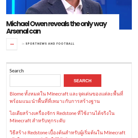
Michael Owen reveals the only way
Arsenal can
in
SPORTNEWS AND FOOTBALL
Search
SEARCH
Biome ทั้งหมดใน Minecraft และจุดเด่นของแต่ละพื้นที่
พร้อมแนะนำพื้นที่ที่เหมาะกับการสร้างฐาน
ไอเดียสร้างเครื่องจักร Redstone ที่ใช้งานได้จริงใน
Minecraft สำหรับทุกระดับ
วิธีสร้าง Redstone เบื้องต้นสำหรับผู้เริ่มต้นใน Minecraft