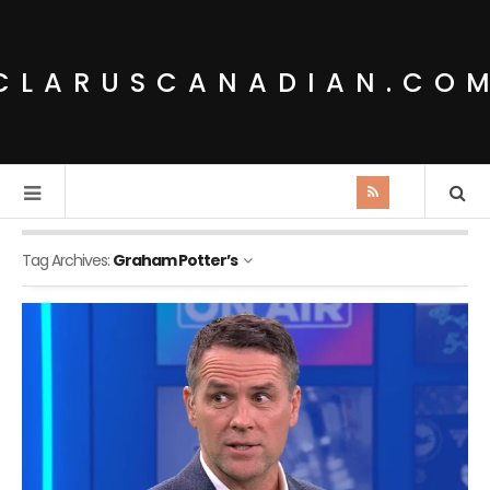
CLARUSCANADIAN.CO
Tag Archives:
Graham Potter’s