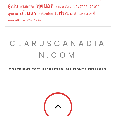
ฟุตบอล
ผู้เล่น
มวยสากล
ลูกเต๋า
พรีเมียร์ลีก
ฟุตบอลยุโรป
สโมสร
แฟนบอล
แฟรนไชส์
สุขภาพ
อาร์เซน่อล
แอตเลติโก มาดริด
ไฮโล
CLARUSCANADIA
N.COM
COPYRIGHT 2021 UFABET999. ALL RIGHTS RESERVED.