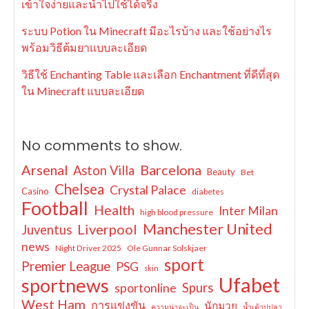
เข้าใจง่ายและนำไปใช้ได้จริง
ระบบ Potion ใน Minecraft มีอะไรบ้าง และใช้อย่างไร
พร้อมวิธีต้มยาแบบละเอียด
วิธีใช้ Enchanting Table และเลือก Enchantment ที่ดีที่สุด
ใน Minecraft แบบละเอียด
No comments to show.
Arsenal
Barcelona
Aston Villa
Beauty
Bet
Chelsea
Crystal Palace
Casino
diabetes
Football
Health
Inter Milan
high blood pressure
Manchester United
Liverpool
Juventus
news
Night Driver 2025
Ole Gunnar Solskjaer
sport
Premier League
PSG
skin
Ufabet
sportnews
sportonline
Spurs
West Ham
การแข่งขัน
นักมวย
ความน่าจะเป็น
น้ำเต้าปูปลา