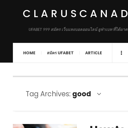
CLARUSCANA
UFABET 999 สมัคร เว็บแทงบอลออนไลน์ ยูฟ่าเบท ที่ได้มาต
HOME
สมัคร UFABET
ARTICLE
Tag Archives:
good