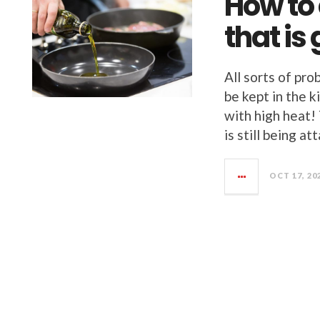
How to 
that is
All sorts of pro
be kept in the 
with high heat! 
is still being a
OCT 17, 20