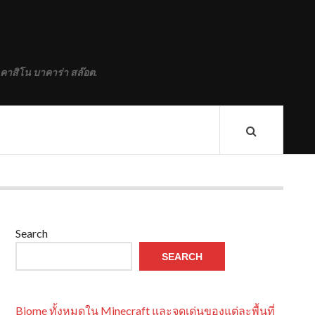
 คาสิโน บาคาร่า สล๊อต.
Search
SEARCH
Biome ทั้งหมดใน Minecraft และจุดเด่นของแต่ละพื้นที่