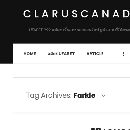
CLARUSCANA
UFABET 999 สมัคร เว็บแทงบอลออนไลน์ ยูฟ่าเบท ที่ได้มาต
HOME
สมัคร UFABET
ARTICLE
Tag Archives:
Farkle