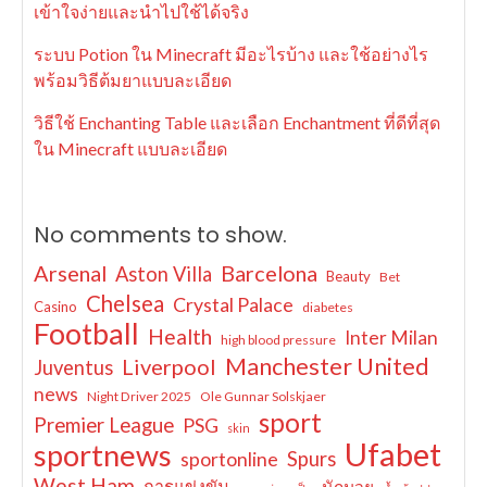
เข้าใจง่ายและนำไปใช้ได้จริง
ระบบ Potion ใน Minecraft มีอะไรบ้าง และใช้อย่างไร
พร้อมวิธีต้มยาแบบละเอียด
วิธีใช้ Enchanting Table และเลือก Enchantment ที่ดีที่สุด
ใน Minecraft แบบละเอียด
No comments to show.
Arsenal
Barcelona
Aston Villa
Beauty
Bet
Chelsea
Crystal Palace
Casino
diabetes
Football
Health
Inter Milan
high blood pressure
Manchester United
Liverpool
Juventus
news
Night Driver 2025
Ole Gunnar Solskjaer
sport
Premier League
PSG
skin
Ufabet
sportnews
sportonline
Spurs
West Ham
การแข่งขัน
นักมวย