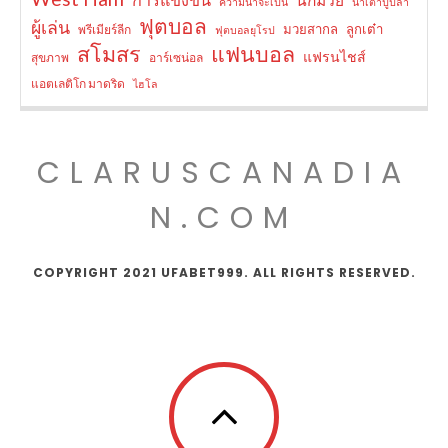
ความน่าจะเป็น
น้ำเต้าปูปลา
ฟุตบอล
ผู้เล่น
มวยสากล
ลูกเต๋า
พรีเมียร์ลีก
ฟุตบอลยุโรป
สโมสร
แฟนบอล
แฟรนไชส์
สุขภาพ
อาร์เซน่อล
แอตเลติโก มาดริด
ไฮโล
CLARUSCANADIA
N.COM
COPYRIGHT 2021 UFABET999. ALL RIGHTS RESERVED.