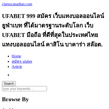
claruscanadian.com
UFABET 999 สมัคร เว็บแทงบอลออนไลน์
ยูฟ่าเบท ที่ได้มาตรฐานระดับโลก เว็บ
UFABET มือถือ ที่ดีที่สุดในประเทศไทย
แทงบอลออนไลน์ คาสิโน บาคาร่า สล๊อต.
Home
สมัคร ufabet
Article
Browse By