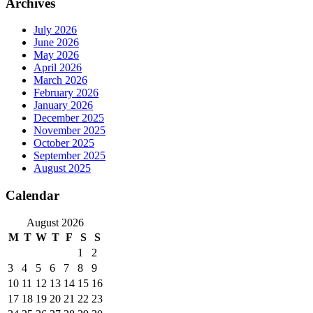
Archives
July 2026
June 2026
May 2026
April 2026
March 2026
February 2026
January 2026
December 2025
November 2025
October 2025
September 2025
August 2025
Calendar
August 2026
M
T
W
T
F
S
S
1
2
3
4
5
6
7
8
9
10
11
12
13
14
15
16
17
18
19
20
21
22
23