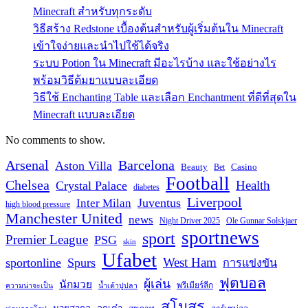
Minecraft สำหรับทุกระดับ
วิธีสร้าง Redstone เบื้องต้นสำหรับผู้เริ่มต้นใน Minecraft
เข้าใจง่ายและนำไปใช้ได้จริง
ระบบ Potion ใน Minecraft มีอะไรบ้าง และใช้อย่างไร
พร้อมวิธีต้มยาแบบละเอียด
วิธีใช้ Enchanting Table และเลือก Enchantment ที่ดีที่สุดใน
Minecraft แบบละเอียด
No comments to show.
Arsenal
Barcelona
Aston Villa
Beauty
Casino
Bet
Football
Chelsea
Health
Crystal Palace
diabetes
Liverpool
Juventus
Inter Milan
high blood pressure
Manchester United
news
Night Driver 2025
Ole Gunnar Solskjaer
sportnews
sport
Premier League
PSG
skin
Ufabet
West Ham
sportonline
Spurs
การแข่งขัน
ฟุตบอล
ผู้เล่น
นักมวย
พรีเมียร์ลีก
ความน่าจะเป็น
น้ำเต้าปูปลา
สโมสร