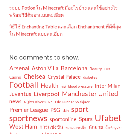
ระบบ Potion ใน Minecraft มีอะไรบ้าง และใช้อย่างไร
พร้อมวิธีต้มยาแบบละเอียด
วิธีใช้ Enchanting Table และเลือก Enchantment ที่ดีที่สุด
ใน Minecraft แบบละเอียด
No comments to show.
Arsenal
Barcelona
Aston Villa
Beauty
Bet
Chelsea
Crystal Palace
Casino
diabetes
Football
Health
Inter Milan
high blood pressure
Manchester United
Liverpool
Juventus
news
Night Driver 2025
Ole Gunnar Solskjaer
sport
Premier League
PSG
skin
Ufabet
sportnews
sportonline
Spurs
West Ham
การแข่งขัน
นักมวย
ความน่าจะเป็น
น้ำเต้าปูปลา