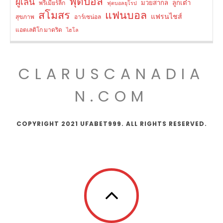
ฟุตบอล
ผู้เล่น
มวยสากล
ลูกเต๋า
พรีเมียร์ลีก
ฟุตบอลยุโรป
สโมสร
แฟนบอล
แฟรนไชส์
สุขภาพ
อาร์เซน่อล
แอตเลติโก มาดริด
ไฮโล
CLARUSCANADIA
N.COM
COPYRIGHT 2021 UFABET999. ALL RIGHTS RESERVED.