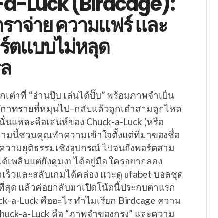
a-Luck (Birdcage):
ัตราจ่าย ความแฟร์ และ
อร์ตแบบไม่หลุด
รล
ต๋าที่ “อ่านปุ๊บ เล่นได้ปั๊บ” พร้อมภาพจำเป็น
กาทรายที่หมุนไป–กลับแล้วลูกเต๋าสามลูกไหล
ั่นแหละคือเสน่ห์ของ Chuck-a-Luck (หรือ
ามนี้ชวนคุณทำความเข้าใจตั้งแต่ที่มาของชื่อ
ย ความยุติธรรมเชิงอุปกรณ์ ไปจนถึงพอร์ตสาม
่นได้เพลินแต่ยังคุมงบได้อยู่มือ ใครอยากลอง
้าเร็วและสลับเกมได้คล่อง แวะดู ufabet บอลชุด
ี่สุด แล้วค่อยกลับมาเปิดโน้ตนี้ประกบตาแรก
ck-a-Luck คืออะไร ทำไมเรียก Birdcage ความ
Chuck-a-Luck คือ “ภาพจำของกรง” และความ