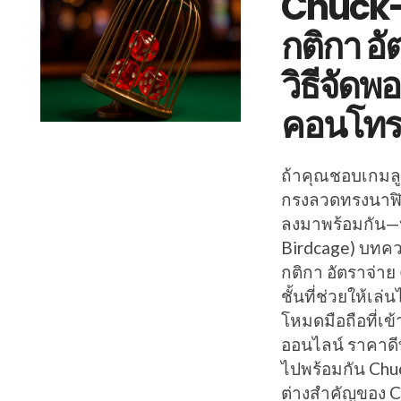
Chuck-
กติกา อ
วิธีจัดพ
คอนโท
ถ้าคุณชอบเกมลูกเ
กรงลวดทรงนาฬิ
ลงมาพร้อมกัน—น
Birdcage) บทคว
กติกา อัตราจ่า
ชั้นที่ช่วยให้เล
โหมดมือถือที่เข
ออนไลน์ ราคาดีท
ไปพร้อมกัน Chu
ต่างสำคัญของ 