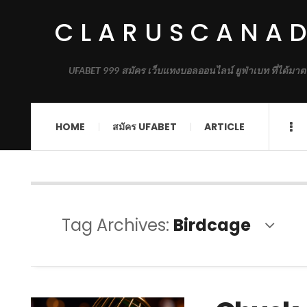
CLARUSCANA
UFABET 999 สมัคร เว็บแทงบอลออนไลน์ ยูฟ่าเบท ที่ได้มาต
HOME
สมัคร UFABET
ARTICLE
Tag Archives:
Birdcage