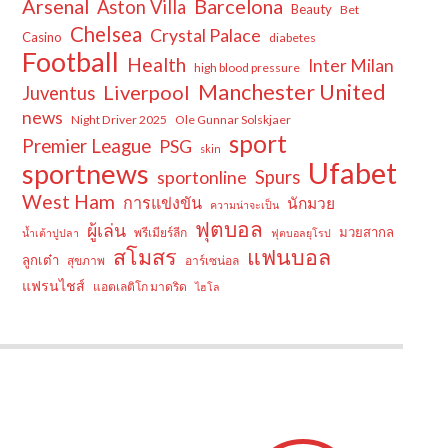
Arsenal
Barcelona
Aston Villa
Beauty
Bet
Chelsea
Crystal Palace
Casino
diabetes
Football
Health
Inter Milan
high blood pressure
Manchester United
Liverpool
Juventus
news
Night Driver 2025
Ole Gunnar Solskjaer
sport
Premier League
PSG
skin
Ufabet
sportnews
sportonline
Spurs
West Ham
การแข่งขัน
นักมวย
ความน่าจะเป็น
ฟุตบอล
ผู้เล่น
มวยสากล
พรีเมียร์ลีก
น้ำเต้าปูปลา
ฟุตบอลยุโรป
สโมสร
แฟนบอล
ลูกเต๋า
สุขภาพ
อาร์เซน่อล
แฟรนไชส์
แอตเลติโก มาดริด
ไฮโล