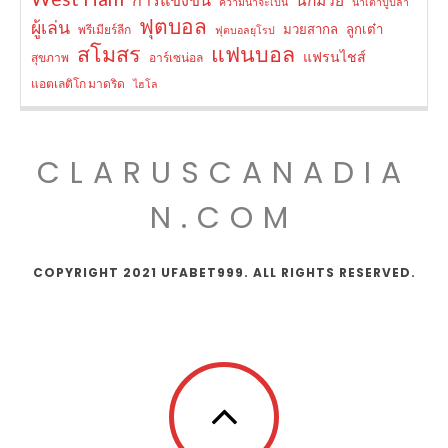
ความน่าจะเป็น
น้ำเต้าปูปลา
ฟุตบอล
ผู้เล่น
มวยสากล
ลูกเต๋า
พรีเมียร์ลีก
ฟุตบอลยุโรป
สโมสร
แฟนบอล
แฟรนไชส์
สุขภาพ
อาร์เซน่อล
แอตเลติโก มาดริด
ไฮโล
CLARUSCANADIA
N.COM
COPYRIGHT 2021 UFABET999. ALL RIGHTS RESERVED.