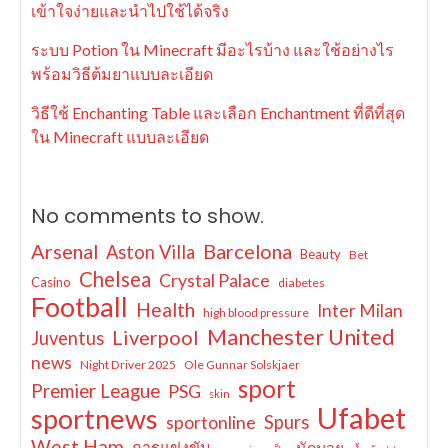
เข้าใจง่ายและนำไปใช้ได้จริง
ระบบ Potion ใน Minecraft มีอะไรบ้าง และใช้อย่างไร
พร้อมวิธีต้มยาแบบละเอียด
วิธีใช้ Enchanting Table และเลือก Enchantment ที่ดีที่สุด
ใน Minecraft แบบละเอียด
No comments to show.
Arsenal
Barcelona
Aston Villa
Beauty
Bet
Chelsea
Crystal Palace
Casino
diabetes
Football
Health
Inter Milan
high blood pressure
Manchester United
Liverpool
Juventus
news
Night Driver 2025
Ole Gunnar Solskjaer
sport
Premier League
PSG
skin
Ufabet
sportnews
sportonline
Spurs
West Ham
การแข่งขัน
นักมวย