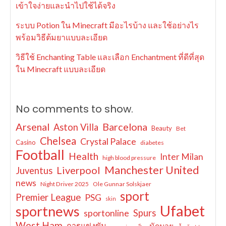
เข้าใจง่ายและนำไปใช้ได้จริง
ระบบ Potion ใน Minecraft มีอะไรบ้าง และใช้อย่างไร
พร้อมวิธีต้มยาแบบละเอียด
วิธีใช้ Enchanting Table และเลือก Enchantment ที่ดีที่สุด
ใน Minecraft แบบละเอียด
No comments to show.
Arsenal
Barcelona
Aston Villa
Beauty
Bet
Chelsea
Crystal Palace
Casino
diabetes
Football
Health
Inter Milan
high blood pressure
Manchester United
Liverpool
Juventus
news
Night Driver 2025
Ole Gunnar Solskjaer
sport
Premier League
PSG
skin
Ufabet
sportnews
sportonline
Spurs
West Ham
การแข่งขัน
นักมวย