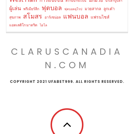
ความน่าจะเป็น
น้ำเต้าปูปลา
ฟุตบอล
ผู้เล่น
มวยสากล
ลูกเต๋า
พรีเมียร์ลีก
ฟุตบอลยุโรป
สโมสร
แฟนบอล
แฟรนไชส์
สุขภาพ
อาร์เซน่อล
แอตเลติโก มาดริด
ไฮโล
CLARUSCANADIA
N.COM
COPYRIGHT 2021 UFABET999. ALL RIGHTS RESERVED.