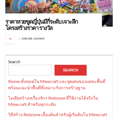
ราคาหวยขูดญี่ปุ่นมีกี่ระดับ เจาะลึก
โครงสร้างราคา รางวัล
in
ONLINE CASINO
Search
SEARCH
Biome ทั้งหมดใน Minecraft และจุดเด่นของแต่ละพื้นที่
พร้อมแนะนำพื้นที่ที่เหมาะกับการสร้างฐาน
ไอเดียสร้างเครื่องจักร Redstone ที่ใช้งานได้จริงใน
Minecraft สำหรับทุกระดับ
วิธีสร้าง Redstone เบื้องต้นสำหรับผู้เริ่มต้นใน Minecraft