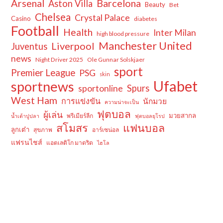
Arsenal
Barcelona
Aston Villa
Beauty
Bet
Chelsea
Crystal Palace
Casino
diabetes
Football
Health
Inter Milan
high blood pressure
Manchester United
Liverpool
Juventus
news
Night Driver 2025
Ole Gunnar Solskjaer
sport
Premier League
PSG
skin
Ufabet
sportnews
sportonline
Spurs
West Ham
การแข่งขัน
นักมวย
ความน่าจะเป็น
ฟุตบอล
ผู้เล่น
มวยสากล
พรีเมียร์ลีก
น้ำเต้าปูปลา
ฟุตบอลยุโรป
สโมสร
แฟนบอล
ลูกเต๋า
สุขภาพ
อาร์เซน่อล
แฟรนไชส์
แอตเลติโก มาดริด
ไฮโล