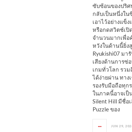
ซับซ้อนของปริศนาล
กลับเป็นหนึ่งใน
เอาไว้อย่างแข็งแ
หรือกดสวิตช์เปิ
จำนวนมากเพื่อค
หวังในด้านนี้ยิ่
Ryukishi07 มารับห
เสียงด้านการซ่
เกมทั่วโลก รวมถ
ได้ง่ายผ่าน ทาง
รองรับมือถือทุกร
ในภาคนี้อาจเป็น
Silent Hill มีชื
Puzzle ของ
JUN 29, 202