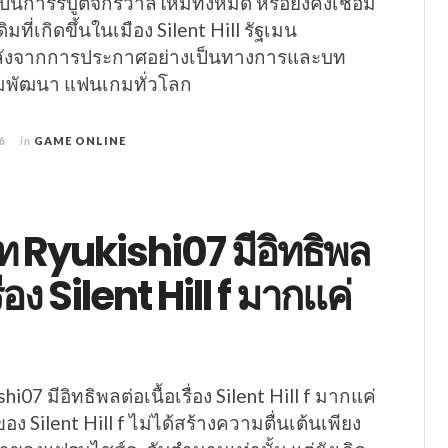
f เป็นการรีบูตจักรวาลใหม่ทั้งหมด หรือยังคงเชื่อม
ิมที่เกิดขึ้นในเมือง Silent Hill รัฐเมน
หลังจากการประกาศอย่างเป็นทางการและบท
มพัฒนา แฟนเกมทั่วโลก
6
in
GAME ONLINE
บท Ryukishi07 มีอิทธิพล
รื่อง Silent Hill f มากแค่
hi07 มีอิทธิพลต่อเนื้อเรื่อง Silent Hill f มากแค่
ง Silent Hill f ไม่ได้สร้างความตื่นเต้นเพียง