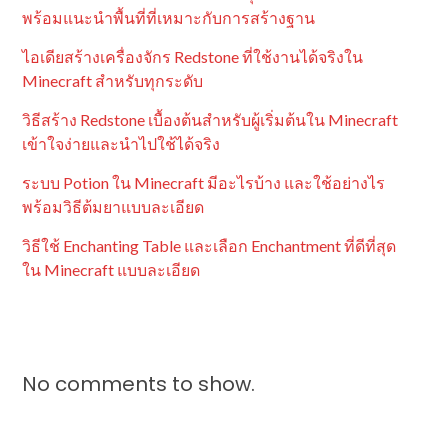
พร้อมแนะนำพื้นที่ที่เหมาะกับการสร้างฐาน
ไอเดียสร้างเครื่องจักร Redstone ที่ใช้งานได้จริงใน
Minecraft สำหรับทุกระดับ
วิธีสร้าง Redstone เบื้องต้นสำหรับผู้เริ่มต้นใน Minecraft
เข้าใจง่ายและนำไปใช้ได้จริง
ระบบ Potion ใน Minecraft มีอะไรบ้าง และใช้อย่างไร
พร้อมวิธีต้มยาแบบละเอียด
วิธีใช้ Enchanting Table และเลือก Enchantment ที่ดีที่สุด
ใน Minecraft แบบละเอียด
No comments to show.