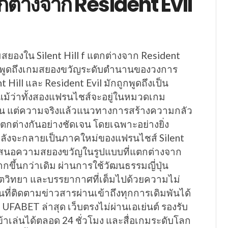
ตกต่างจาก Resident Evil
องใน Silent Hill f แตกต่างจาก Resident
มื่อพูดถึงเกมสยองขวัญระดับตำนานของวงการ
nt Hill และ Resident Evil มักถูกพูดถึงเป็น
แม้ว่าทั้งสองแฟรนไชส์จะอยู่ในหมวดเกม
ัน แต่ความจริงแล้วแนวทางการสร้างความกลัว
์แตกต่างกันอย่างชัดเจน โดยเฉพาะอย่างยิ่ง
ี่กำลังจะกลายเป็นภาคใหม่ของแฟรนไชส์ Silent
ำเสนอความสยองขวัญในรูปแบบที่แตกต่างจาก
ากขึ้นกว่าเดิม ผ่านการใช้วัฒนธรรมญี่ปุ่น
ตวิทยา และบรรยากาศที่เต็มไปด้วยความไม่
ี่ติดตามข่าวสารผ่านเข้าถึงทุกการเดิมพันได้
า UFABET ล่าสุด เว็บตรงไม่ผ่านเอเย่นต์ รองรับ
ข้าเล่นได้ตลอด 24 ชั่วโมง และสื่อเกมระดับโลก