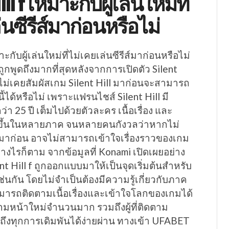
ll f เหมาะกับผู้เล่นใหม่ที่
่นซีรีส์มาก่อนหรือไม่
าะกับผู้เล่นใหม่ที่ไม่เคยเล่นซีรีส์มาก่อนหรือไม่
ถูกพูดถึงมากที่สุดหลังจากการเปิดตัว Silent
่นที่ไม่เคยสัมผัสเกม Silent Hill มาก่อนจะสามารถ
้ได้หรือไม่ เพราะแฟรนไชส์ Silent Hill มี
า 25 ปี เต็มไปด้วยตัวละคร เนื้อเรื่อง และ
ิดขึ้นในหลายภาค จนหลายคนกังวลว่าหากไม่
มาก่อน อาจไม่สามารถเข้าใจเรื่องราวของเกม
อย่างไรก็ตาม จากข้อมูลที่ Konami เปิดเผยอย่าง
nt Hill f ถูกออกแบบมาให้เป็นจุดเริ่มต้นสำหรับ
ด้เช่นกัน โดยไม่จำเป็นต้องมีความรู้เกี่ยวกับภาค
มารถติดตามเนื้อเรื่องและเข้าใจโลกของเกมได้
เกมหน้าใหม่จำนวนมาก รวมถึงผู้ที่ติดตาม
ถึงทุกการเดิมพันได้ง่ายผ่าน ทางเข้า UFABET