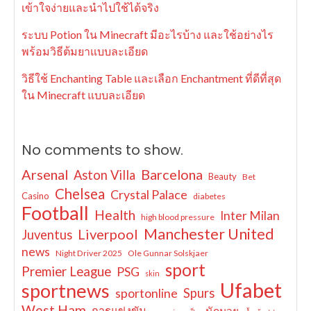
เข้าใจง่ายและนำไปใช้ได้จริง
ระบบ Potion ใน Minecraft มีอะไรบ้าง และใช้อย่างไร
พร้อมวิธีต้มยาแบบละเอียด
วิธีใช้ Enchanting Table และเลือก Enchantment ที่ดีที่สุด
ใน Minecraft แบบละเอียด
No comments to show.
Arsenal
Barcelona
Aston Villa
Beauty
Bet
Chelsea
Crystal Palace
Casino
diabetes
Football
Health
Inter Milan
high blood pressure
Manchester United
Liverpool
Juventus
news
Night Driver 2025
Ole Gunnar Solskjaer
sport
Premier League
PSG
skin
Ufabet
sportnews
sportonline
Spurs
West Ham
การแข่งขัน
นักมวย