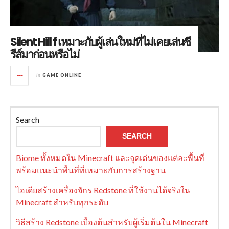
Silent Hill f เหมาะกับผู้เล่นใหม่ที่ไม่เคยเล่นซี
รีส์มาก่อนหรือไม่
in
GAME ONLINE
Search
SEARCH
Biome ทั้งหมดใน Minecraft และจุดเด่นของแต่ละพื้นที่
พร้อมแนะนำพื้นที่ที่เหมาะกับการสร้างฐาน
ไอเดียสร้างเครื่องจักร Redstone ที่ใช้งานได้จริงใน
Minecraft สำหรับทุกระดับ
วิธีสร้าง Redstone เบื้องต้นสำหรับผู้เริ่มต้นใน Minecraft