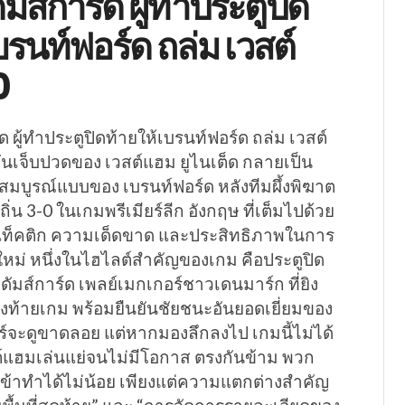
ัมส์การ์ด ผู้ทำประตูปิด
บรนท์ฟอร์ด ถล่ม เวสต์
0
ด ผู้ทำประตูปิดท้ายให้เบรนท์ฟอร์ด ถล่ม เวสต์
ันเจ็บปวดของ เวสต์แฮม ยูไนเต็ด กลายเป็น
สมบูรณ์แบบของ เบรนท์ฟอร์ด หลังทีมผึ้งพิฆาต
่น 3-0 ในเกมพรีเมียร์ลีก อังกฤษ ที่เต็มไปด้วย
แท็คติก ความเด็ดขาด และประสิทธิภาพในการ
ใหม่ หนึ่งในไฮไลต์สำคัญของเกม คือประตูปิด
ดัมส์การ์ด เพลย์เมกเกอร์ชาวเดนมาร์ก ที่ยิง
ท้ายเกม พร้อมยืนยันชัยชนะอันยอดเยี่ยมของ
ร์จะดูขาดลอย แต่หากมองลึกลงไป เกมนี้ไม่ได้
สต์แฮมเล่นแย่จนไม่มีโอกาส ตรงกันข้าม พวก
เข้าทำได้ไม่น้อย เพียงแต่ความแตกต่างสำคัญ