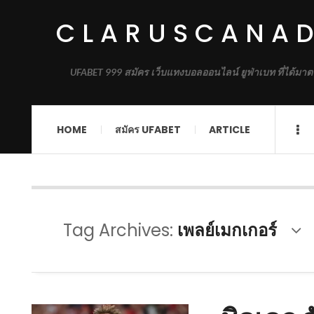
CLARUSCANA
UFABET 999 สมัคร เว็บแทงบอลออนไลน์ ยูฟ่าเบท ที่ได้มาต
HOME
สมัคร UFABET
ARTICLE
Tag Archives:
เพลย์เมกเกอร์