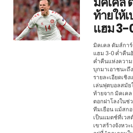
มิคเคล ด
ท้ายให้เ
แฮม 3-
มิคเคล ดัมส์การ์
แฮม 3-0 ค่ำคืนอ
ค่ำคืนแห่งความ
บุกมาเอาชนะถึงถิ
รายละเอียดเชิง
เล่นฟุตบอลสมัย
ท้ายจาก มิคเคล 
ตอกฝาโลงในช่วง
ทีมเยือน แม้สกอ
เป็นแมตช์ที่เว
เขาสร้างจังหวะ