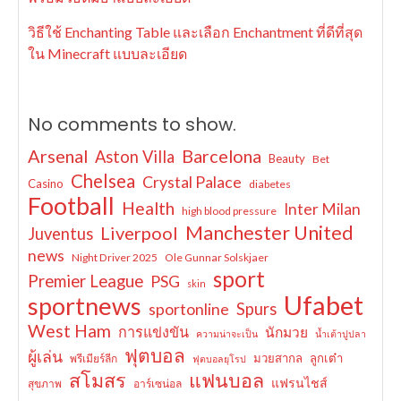
วิธีใช้ Enchanting Table และเลือก Enchantment ที่ดีที่สุด
ใน Minecraft แบบละเอียด
No comments to show.
Arsenal
Barcelona
Aston Villa
Beauty
Bet
Chelsea
Crystal Palace
Casino
diabetes
Football
Health
Inter Milan
high blood pressure
Manchester United
Liverpool
Juventus
news
Night Driver 2025
Ole Gunnar Solskjaer
sport
Premier League
PSG
skin
Ufabet
sportnews
sportonline
Spurs
West Ham
การแข่งขัน
นักมวย
ความน่าจะเป็น
น้ำเต้าปูปลา
ฟุตบอล
ผู้เล่น
มวยสากล
ลูกเต๋า
พรีเมียร์ลีก
ฟุตบอลยุโรป
สโมสร
แฟนบอล
แฟรนไชส์
สุขภาพ
อาร์เซน่อล