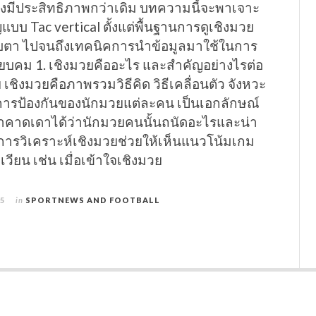
างมีประสิทธิภาพกว่าเดิม บทความนี้จะพาเจาะ
บบ Tac vertical ตั้งแต่พื้นฐานการดูเชิงมวย
ับตา ไปจนถึงเทคนิคการนำข้อมูลมาใช้ในการ
ียบคม 1. เชิงมวยคืออะไร และสำคัญอย่างไรต่อ
ิงมวยคือภาพรวมวิธีคิด วิธีเคลื่อนตัว จังหวะ
ารป้องกันของนักมวยแต่ละคน เป็นเอกลักษณ์
ราคาดเดาได้ว่านักมวยคนนั้นถนัดอะไรและน่า
ารวิเคราะห์เชิงมวยช่วยให้เห็นแนวโน้มเกม
สังเวียน เช่น เมื่อเข้าใจเชิงมวย
25
in
SPORTNEWS AND FOOTBALL