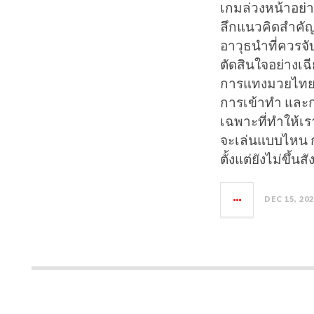
เกมล่วงหน้าอย่
ลึกแนวคิดสำคัญแ
อาวุธนำที่ควรจ
ตัดสินใจอย่างเฉ
การแทงมวยไทย เช
การเข้าทำ และก
เฉพาะที่ทำให้เ
จะเล่นแบบไหน ก
ตั้งแต่ยังไม่ขึ้น
DEC 15, 20