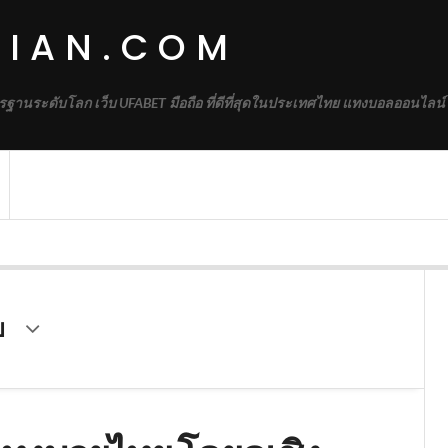
DIAN.COM
รฐานระดับโลก เว็บ UFABET มือถือ ที่ดีที่สุดในประเทศไทย แทงบอลออนไลน์
ย