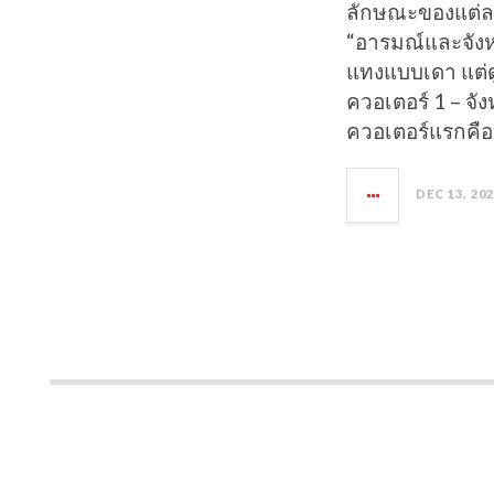
ลักษณะของแต่ล
“อารมณ์และจังหว
แทงแบบเดา แต่ด
ควอเตอร์ 1 – จ
ควอเตอร์แรกคือ
DEC 13, 20