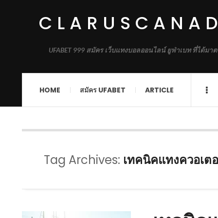
CLARUSCANA
UFABET 999 สมัคร เว็บแทงบอลออนไลน์ ยูฟ่าเบท ที่ได้มาต
HOME
สมัคร UFABET
ARTICLE
Tag Archives:
เทคนิคแทงควอเตอ