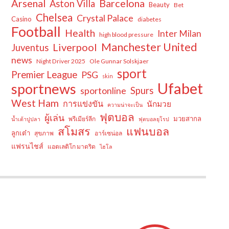
Arsenal
Barcelona
Aston Villa
Beauty
Bet
Chelsea
Crystal Palace
Casino
diabetes
Football
Health
Inter Milan
high blood pressure
Manchester United
Liverpool
Juventus
news
Night Driver 2025
Ole Gunnar Solskjaer
sport
Premier League
PSG
skin
Ufabet
sportnews
sportonline
Spurs
West Ham
การแข่งขัน
นักมวย
ความน่าจะเป็น
ฟุตบอล
ผู้เล่น
มวยสากล
พรีเมียร์ลีก
น้ำเต้าปูปลา
ฟุตบอลยุโรป
สโมสร
แฟนบอล
ลูกเต๋า
สุขภาพ
อาร์เซน่อล
แฟรนไชส์
แอตเลติโก มาดริด
ไฮโล