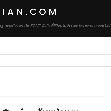
DIAN.COM
รฐานระดับโลก เว็บ UFABET มือถือ ที่ดีที่สุดในประเทศไทย แทงบอลออนไลน์