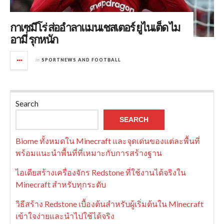
กาเซมีโร่ ส่ออำลาแมนเชสเตอร์ ยูไนเต็ด ไม
อามี่ รุกหนัก
in
SPORTNEWS AND FOOTBALL
Search
SEARCH
Biome ทั้งหมดใน Minecraft และจุดเด่นของแต่ละพื้นที่
พร้อมแนะนำพื้นที่ที่เหมาะกับการสร้างฐาน
ไอเดียสร้างเครื่องจักร Redstone ที่ใช้งานได้จริงใน
Minecraft สำหรับทุกระดับ
วิธีสร้าง Redstone เบื้องต้นสำหรับผู้เริ่มต้นใน Minecraft
เข้าใจง่ายและนำไปใช้ได้จริง