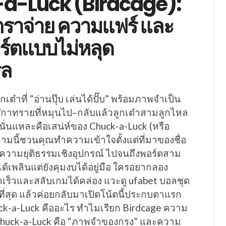
a-Luck (Birdcage):
ัตราจ่าย ความแฟร์ และ
อร์ตแบบไม่หลุด
รล
ต๋าที่ “อ่านปุ๊บ เล่นได้ปั๊บ” พร้อมภาพจำเป็น
กาทรายที่หมุนไป–กลับแล้วลูกเต๋าสามลูกไหล
ั่นแหละคือเสน่ห์ของ Chuck-a-Luck (หรือ
ามนี้ชวนคุณทำความเข้าใจตั้งแต่ที่มาของชื่อ
ย ความยุติธรรมเชิงอุปกรณ์ ไปจนถึงพอร์ตสาม
่นได้เพลินแต่ยังคุมงบได้อยู่มือ ใครอยากลอง
้าเร็วและสลับเกมได้คล่อง แวะดู ufabet บอลชุด
ี่สุด แล้วค่อยกลับมาเปิดโน้ตนี้ประกบตาแรก
ck-a-Luck คืออะไร ทำไมเรียก Birdcage ความ
Chuck-a-Luck คือ “ภาพจำของกรง” และความ