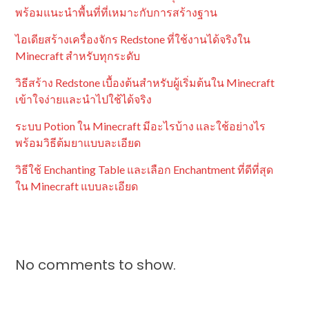
พร้อมแนะนำพื้นที่ที่เหมาะกับการสร้างฐาน
ไอเดียสร้างเครื่องจักร Redstone ที่ใช้งานได้จริงใน
Minecraft สำหรับทุกระดับ
วิธีสร้าง Redstone เบื้องต้นสำหรับผู้เริ่มต้นใน Minecraft
เข้าใจง่ายและนำไปใช้ได้จริง
ระบบ Potion ใน Minecraft มีอะไรบ้าง และใช้อย่างไร
พร้อมวิธีต้มยาแบบละเอียด
วิธีใช้ Enchanting Table และเลือก Enchantment ที่ดีที่สุด
ใน Minecraft แบบละเอียด
No comments to show.