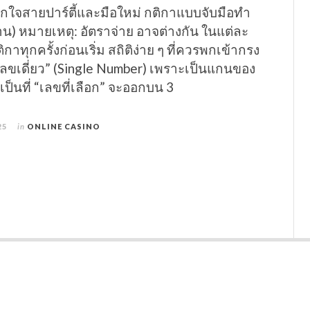
กใจสายปาร์ตี้และมือใหม่ กติกาแบบจับมือทำ
น) หมายเหตุ: อัตราจ่าย อาจต่างกัน ในแต่ละ
กาทุกครั้งก่อนเริ่ม สถิติง่าย ๆ ที่ควรพกเข้ากรง
วเลขเดี่ยว” (Single Number) เพราะเป็นแกนของ
ป็นที่ “เลขที่เลือก” จะออกบน 3
25
in
ONLINE CASINO