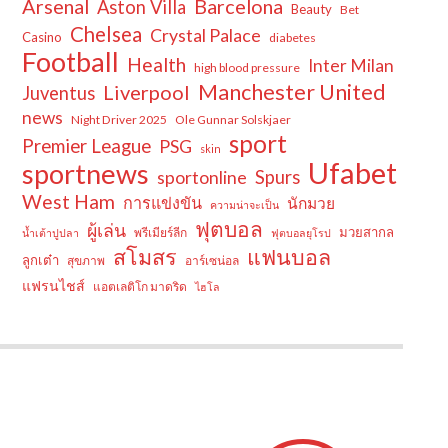
Arsenal
Barcelona
Aston Villa
Beauty
Bet
Chelsea
Crystal Palace
Casino
diabetes
Football
Health
Inter Milan
high blood pressure
Manchester United
Liverpool
Juventus
news
Night Driver 2025
Ole Gunnar Solskjaer
sport
Premier League
PSG
skin
Ufabet
sportnews
sportonline
Spurs
West Ham
การแข่งขัน
นักมวย
ความน่าจะเป็น
ฟุตบอล
ผู้เล่น
มวยสากล
พรีเมียร์ลีก
น้ำเต้าปูปลา
ฟุตบอลยุโรป
สโมสร
แฟนบอล
ลูกเต๋า
สุขภาพ
อาร์เซน่อล
แฟรนไชส์
แอตเลติโก มาดริด
ไฮโล