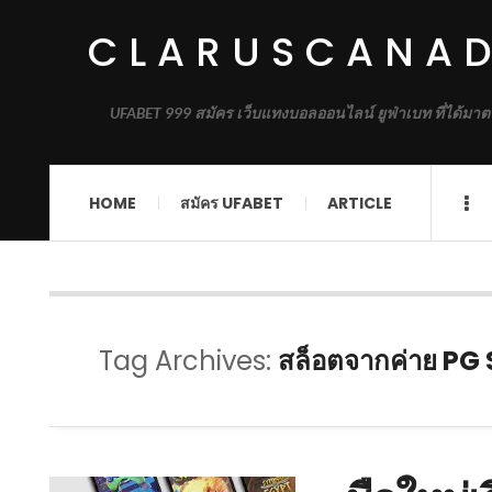
CLARUSCANA
UFABET 999 สมัคร เว็บแทงบอลออนไลน์ ยูฟ่าเบท ที่ได้มาต
HOME
สมัคร UFABET
ARTICLE
Tag Archives:
สล็อตจากค่าย PG 