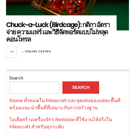
Chuck-a-Luck (Birdcage): กติกา อัตรา
จ่าย ความแฟร์ และวิธีจัดพอร์ตแบบไม่หลุด
คอนโทรล
in
ONLINE CASINO
Search
SEARCH
Biome ทั้งหมดใน Minecraft และจุดเด่นของแต่ละพื้นที่
พร้อมแนะนำพื้นที่ที่เหมาะกับการสร้างฐาน
ไอเดียสร้างเครื่องจักร Redstone ที่ใช้งานได้จริงใน
Minecraft สำหรับทุกระดับ