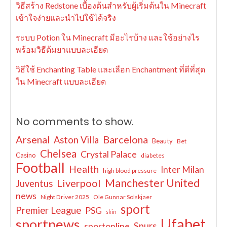
วิธีสร้าง Redstone เบื้องต้นสำหรับผู้เริ่มต้นใน Minecraft
เข้าใจง่ายและนำไปใช้ได้จริง
ระบบ Potion ใน Minecraft มีอะไรบ้าง และใช้อย่างไร
พร้อมวิธีต้มยาแบบละเอียด
วิธีใช้ Enchanting Table และเลือก Enchantment ที่ดีที่สุด
ใน Minecraft แบบละเอียด
No comments to show.
Arsenal
Barcelona
Aston Villa
Beauty
Bet
Chelsea
Crystal Palace
Casino
diabetes
Football
Health
Inter Milan
high blood pressure
Manchester United
Liverpool
Juventus
news
Night Driver 2025
Ole Gunnar Solskjaer
sport
Premier League
PSG
skin
Ufabet
sportnews
sportonline
Spurs