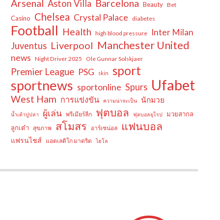
Arsenal
Barcelona
Aston Villa
Beauty
Bet
Chelsea
Crystal Palace
Casino
diabetes
Football
Health
Inter Milan
high blood pressure
Manchester United
Liverpool
Juventus
news
Night Driver 2025
Ole Gunnar Solskjaer
sport
Premier League
PSG
skin
Ufabet
sportnews
sportonline
Spurs
West Ham
การแข่งขัน
นักมวย
ความน่าจะเป็น
ฟุตบอล
ผู้เล่น
มวยสากล
พรีเมียร์ลีก
น้ำเต้าปูปลา
ฟุตบอลยุโรป
สโมสร
แฟนบอล
ลูกเต๋า
สุขภาพ
อาร์เซน่อล
แฟรนไชส์
แอตเลติโก มาดริด
ไฮโล