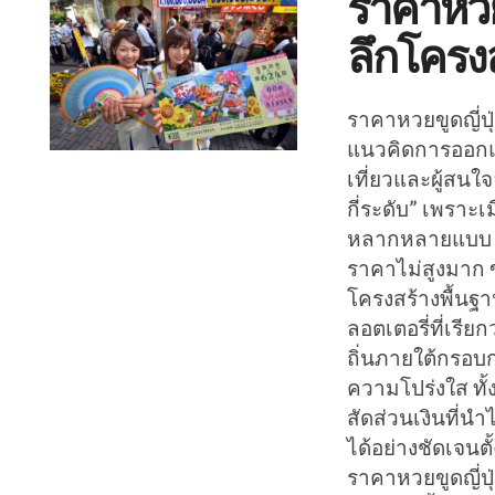
ราคาหวยข
ลึกโครง
ราคาหวยขูดญี่ปุ
แนวคิดการออกแบ
เที่ยวและผู้สนใจ
กี่ระดับ” เพราะเ
หลากหลายแบบ ว
ราคาไม่สูงมาก ข
โครงสร้างพื้นฐา
ลอตเตอรี่ที่เรี
ถิ่นภายใต้กรอบ
ความโปร่งใส ทั้
สัดส่วนเงินที่
ได้อย่างชัดเจนตั
ราคาหวยขูดญี่ปุ