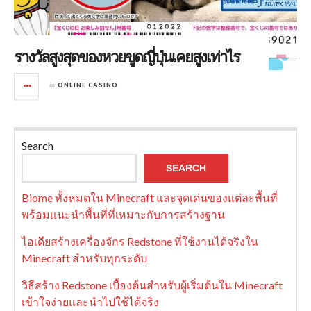
รางวัลสูงสุดของหวยขูดญี่ปุ่นเคยสูงเท่าไร
in
ONLINE CASINO
Search
SEARCH
Biome ทั้งหมดใน Minecraft และจุดเด่นของแต่ละพื้นที่
พร้อมแนะนำพื้นที่ที่เหมาะกับการสร้างฐาน
ไอเดียสร้างเครื่องจักร Redstone ที่ใช้งานได้จริงใน
Minecraft สำหรับทุกระดับ
วิธีสร้าง Redstone เบื้องต้นสำหรับผู้เริ่มต้นใน Minecraft
เข้าใจง่ายและนำไปใช้ได้จริง