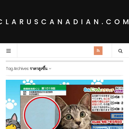
CLARUSCANADIAN.CO
Tag Archives:
ราคาสูงขึ้น