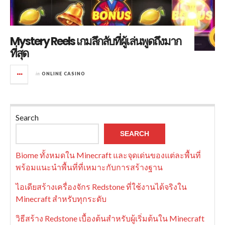
Mystery Reels เกมลึกลับที่ผู้เล่นพูดถึงมาก
ที่สุด
in
ONLINE CASINO
Search
SEARCH
Biome ทั้งหมดใน Minecraft และจุดเด่นของแต่ละพื้นที่
พร้อมแนะนำพื้นที่ที่เหมาะกับการสร้างฐาน
ไอเดียสร้างเครื่องจักร Redstone ที่ใช้งานได้จริงใน
Minecraft สำหรับทุกระดับ
วิธีสร้าง Redstone เบื้องต้นสำหรับผู้เริ่มต้นใน Minecraft