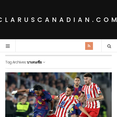
CLARUSCANADIAN.CO
Tag Archives:
บาเลนเซีย