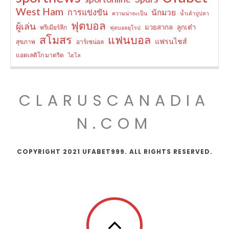
West Ham
การแข่งขัน
นักมวย
ความน่าจะเป็น
น้ำเต้าปูปลา
ฟุตบอล
ผู้เล่น
มวยสากล
ลูกเต๋า
พรีเมียร์ลีก
ฟุตบอลยุโรป
สโมสร
แฟนบอล
แฟรนไชส์
สุขภาพ
อาร์เซน่อล
แอตเลติโก มาดริด
ไฮโล
CLARUSCANADIA
N.COM
COPYRIGHT 2021 UFABET999. ALL RIGHTS RESERVED.