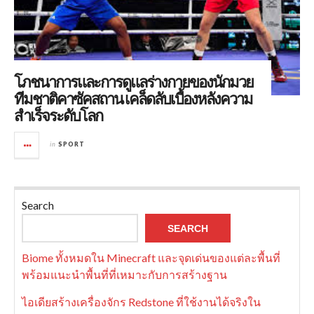
โภชนาการและการดูแลร่างกายของนักมวย
ทีมชาติคาซัคสถาน เคล็ดลับเบื้องหลังความ
สำเร็จระดับโลก
in
SPORT
Search
SEARCH
Biome ทั้งหมดใน Minecraft และจุดเด่นของแต่ละพื้นที่
พร้อมแนะนำพื้นที่ที่เหมาะกับการสร้างฐาน
ไอเดียสร้างเครื่องจักร Redstone ที่ใช้งานได้จริงใน