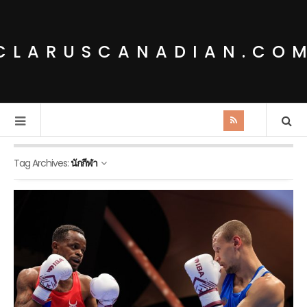
CLARUSCANADIAN.CO
Tag Archives:
นักกีฬา