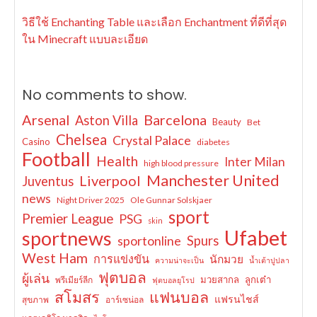
วิธีใช้ Enchanting Table และเลือก Enchantment ที่ดีที่สุด
ใน Minecraft แบบละเอียด
No comments to show.
Arsenal
Barcelona
Aston Villa
Beauty
Bet
Chelsea
Crystal Palace
Casino
diabetes
Football
Health
Inter Milan
high blood pressure
Manchester United
Liverpool
Juventus
news
Night Driver 2025
Ole Gunnar Solskjaer
sport
Premier League
PSG
skin
Ufabet
sportnews
sportonline
Spurs
West Ham
การแข่งขัน
นักมวย
ความน่าจะเป็น
น้ำเต้าปูปลา
ฟุตบอล
ผู้เล่น
มวยสากล
ลูกเต๋า
พรีเมียร์ลีก
ฟุตบอลยุโรป
สโมสร
แฟนบอล
แฟรนไชส์
สุขภาพ
อาร์เซน่อล