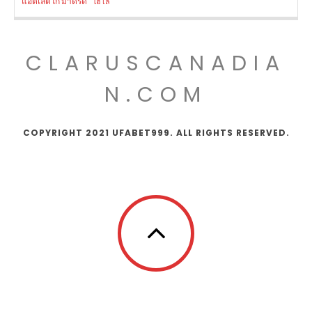
แอตเลติโก มาดริด
ไฮโล
CLARUSCANADIA
N.COM
COPYRIGHT 2021 UFABET999. ALL RIGHTS RESERVED.