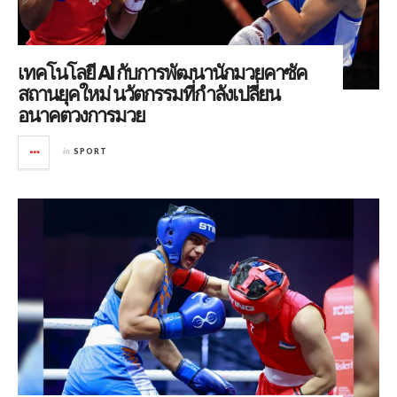
เทคโนโลยี AI กับการพัฒนานักมวยคาซัค
สถานยุคใหม่ นวัตกรรมที่กำลังเปลี่ยน
อนาคตวงการมวย
in
SPORT