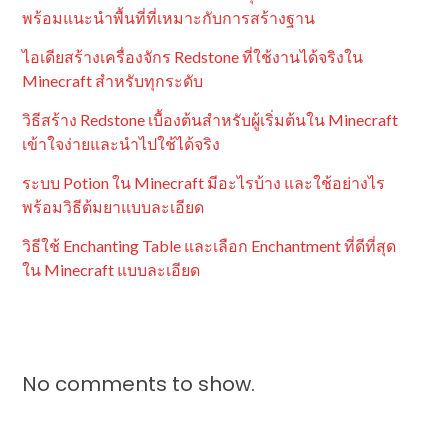
พร้อมแนะนำพื้นที่ที่เหมาะกับการสร้างฐาน
ไอเดียสร้างเครื่องจักร Redstone ที่ใช้งานได้จริงใน
Minecraft สำหรับทุกระดับ
วิธีสร้าง Redstone เบื้องต้นสำหรับผู้เริ่มต้นใน Minecraft
เข้าใจง่ายและนำไปใช้ได้จริง
ระบบ Potion ใน Minecraft มีอะไรบ้าง และใช้อย่างไร
พร้อมวิธีต้มยาแบบละเอียด
วิธีใช้ Enchanting Table และเลือก Enchantment ที่ดีที่สุด
ใน Minecraft แบบละเอียด
No comments to show.