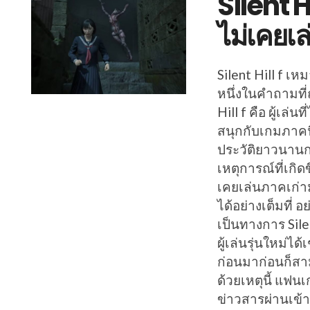
Silent Hi
ไม่เคยเล
Silent Hill f เหม
หนึ่งในคำถามที่
Hill f คือ ผู้เล
สนุกกับเกมภาคนี
ประวัติยาวนานกว่
เหตุการณ์ที่เก
เคยเล่นภาคเก่า
ได้อย่างเต็มที่ 
เป็นทางการ Sile
ผู้เล่นรุ่นใหม่ไ
ก่อนมาก่อนก็สา
ด้วยเหตุนี้ แฟน
ข่าวสารผ่านเข้า