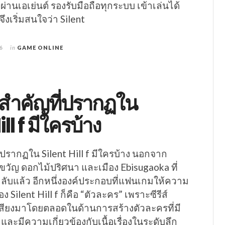
่ผ่านเอเย่นต์ รองรับมือถือทุกระบบ เข้าเล่นได้
ึงเริ่มสนใจว่า Silent
6
in
GAME ONLINE
สำคัญที่ปรากฏใน
ll f มีใครบ้าง
ปรากฏใน Silent Hill f มีใครบ้าง นอกจาก
ัญ ดอกไม้ปริศนา และเมือง Ebisugaoka ที่
ลับแล้ว อีกหนึ่งองค์ประกอบที่แฟนเกมให้ความ
 Silent Hill f ก็คือ “ตัวละคร” เพราะซีรีส์
ื่อเสียงมาโดยตลอดในด้านการสร้างตัวละครที่มี
 และมีความเกี่ยวข้องกับเนื้อเรื่องในระดับลึก