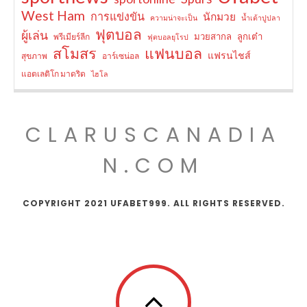
West Ham
การแข่งขัน
นักมวย
ความน่าจะเป็น
น้ำเต้าปูปลา
ฟุตบอล
ผู้เล่น
มวยสากล
ลูกเต๋า
พรีเมียร์ลีก
ฟุตบอลยุโรป
สโมสร
แฟนบอล
แฟรนไชส์
สุขภาพ
อาร์เซน่อล
แอตเลติโก มาดริด
ไฮโล
CLARUSCANADIA
N.COM
COPYRIGHT 2021 UFABET999. ALL RIGHTS RESERVED.