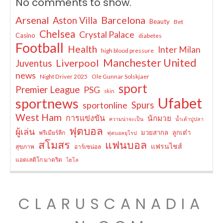
No comments to show.
Arsenal
Barcelona
Aston Villa
Beauty
Bet
Chelsea
Crystal Palace
Casino
diabetes
Football
Health
Inter Milan
high blood pressure
Manchester United
Liverpool
Juventus
news
Night Driver 2025
Ole Gunnar Solskjaer
sport
Premier League
PSG
skin
Ufabet
sportnews
sportonline
Spurs
West Ham
การแข่งขัน
นักมวย
ความน่าจะเป็น
น้ำเต้าปูปลา
ฟุตบอล
ผู้เล่น
มวยสากล
ลูกเต๋า
พรีเมียร์ลีก
ฟุตบอลยุโรป
สโมสร
แฟนบอล
แฟรนไชส์
สุขภาพ
อาร์เซน่อล
แอตเลติโก มาดริด
ไฮโล
CLARUSCANADIA