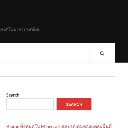
 คาสิโน บาคาร่า สล๊อต.
Search
SEARCH
Biome ทั้งหมดใน Minecraft และจุดเด่นของแต่ละพื้นที่