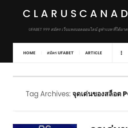
CLARUSCANA
UFABET 999 สมัคร เว็บแทงบอลออนไลน์ ยูฟ่าเบท ที่ได้มาต
HOME
สมัคร UFABET
ARTICLE
Tag Archives:
จุดเด่นของสล็อต