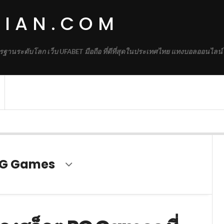
DIAN.COM
รฐานระดับโลก เว็บ UFABET มือถือ ที่ดีที่สุดในประเทศไทย แทงบอลออนไลน์
 PG Games