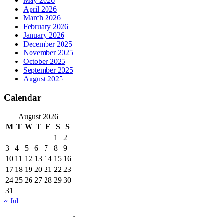
May 2026
April 2026
March 2026
February 2026
January 2026
December 2025
November 2025
October 2025
September 2025
August 2025
Calendar
August 2026
M
T
W
T
F
S
S
1
2
3
4
5
6
7
8
9
10
11
12
13
14
15
16
17
18
19
20
21
22
23
24
25
26
27
28
29
30
31
« Jul