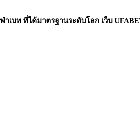
่าเบท ที่ได้มาตรฐานระดับโลก เว็บ UFABET 