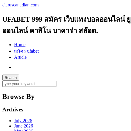
claruscanadian.com
UFABET 999 สมัคร เว็บแทงบอลออนไลน์ ยูฟ
ออนไลน์ คาสิโน บาคาร่า สล๊อต.
Home
สมัคร ufabet
Article
Browse By
Archives
July 2026
June 2026