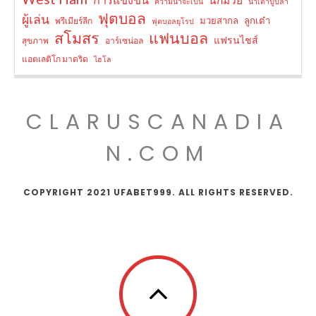
ความน่าจะเป็น
น้ำเต้าปูปลา
ฟุตบอล
ผู้เล่น
มวยสากล
ลูกเต๋า
พรีเมียร์ลีก
ฟุตบอลยุโรป
สโมสร
แฟนบอล
แฟรนไชส์
สุขภาพ
อาร์เซน่อล
แอตเลติโก มาดริด
ไฮโล
CLARUSCANADIA
N.COM
COPYRIGHT 2021 UFABET999. ALL RIGHTS RESERVED.