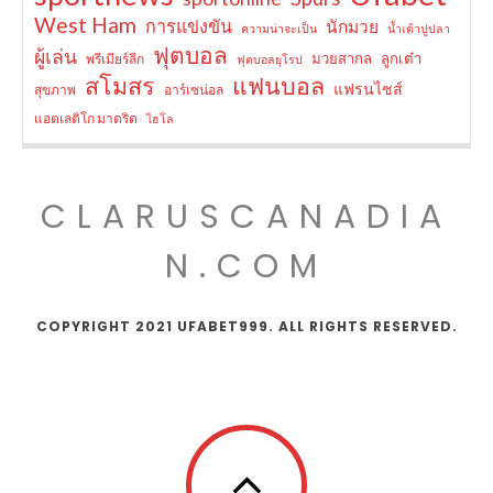
West Ham
การแข่งขัน
นักมวย
ความน่าจะเป็น
น้ำเต้าปูปลา
ฟุตบอล
ผู้เล่น
มวยสากล
ลูกเต๋า
พรีเมียร์ลีก
ฟุตบอลยุโรป
สโมสร
แฟนบอล
แฟรนไชส์
สุขภาพ
อาร์เซน่อล
แอตเลติโก มาดริด
ไฮโล
CLARUSCANADIA
N.COM
COPYRIGHT 2021 UFABET999. ALL RIGHTS RESERVED.