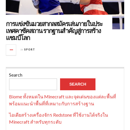
การแข่งขันมวยสากลสมัครเล่นภายในประ
เทศคาซัคสถาน รากฐานสำคัญสู่การสร้าง
แชมป์โลก
in
SPORT
Search
SEARCH
Biome ทั้งหมดใน Minecraft และจุดเด่นของแต่ละพื้นที่
พร้อมแนะนำพื้นที่ที่เหมาะกับการสร้างฐาน
ไอเดียสร้างเครื่องจักร Redstone ที่ใช้งานได้จริงใน
Minecraft สำหรับทุกระดับ