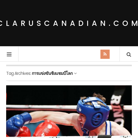
CLARUSCANADIAN.CO
Tag Archives:
การแข่งขันชิงแชมป์โลก