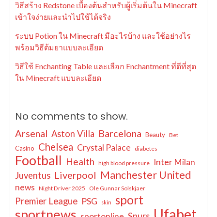
วิธีสร้าง Redstone เบื้องต้นสำหรับผู้เริ่มต้นใน Minecraft
เข้าใจง่ายและนำไปใช้ได้จริง
ระบบ Potion ใน Minecraft มีอะไรบ้าง และใช้อย่างไร
พร้อมวิธีต้มยาแบบละเอียด
วิธีใช้ Enchanting Table และเลือก Enchantment ที่ดีที่สุด
ใน Minecraft แบบละเอียด
No comments to show.
Arsenal
Barcelona
Aston Villa
Beauty
Bet
Chelsea
Crystal Palace
Casino
diabetes
Football
Health
Inter Milan
high blood pressure
Manchester United
Liverpool
Juventus
news
Night Driver 2025
Ole Gunnar Solskjaer
sport
Premier League
PSG
skin
Ufabet
sportnews
sportonline
Spurs