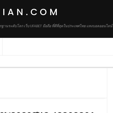
DIAN.COM
รฐานระดับโลก เว็บ UFABET มือถือ ที่ดีที่สุดในประเทศไทย แทงบอลออนไลน์