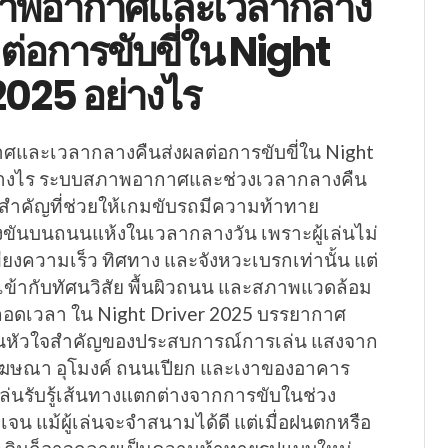
าพอากาศและเวลากลาง
ต่อการขับขี่ใน Night
2025 อย่างไร
และเวลากลางคืนส่งผลต่อการขับขี่ใน Night
ย่างไร ระบบสภาพอากาศและช่วงเวลากลางคืน
สำคัญที่ช่วยให้เกมขับรถมีความท้าทาย
ขันบนถนนแห้งในเวลากลางวัน เพราะผู้เล่นไม่
ียงความเร็ว ทิศทาง และจังหวะเบรกเท่านั้น แต่
ห้เข้ากับทัศนวิสัย พื้นผิวถนน และสภาพแวดล้อม
ตลอดเวลา ใน Night Driver 2025 บรรยากาศ
ป็นหัวใจสำคัญของประสบการณ์การเล่น แสงจาก
โฆษณา อุโมงค์ ถนนเปียก และเงาของอาคาร
ล่นรับรู้เส้นทางแตกต่างจากการขับในช่วง
เจน แม้ผู้เล่นจะจำสนามได้ดี แต่เมื่อฝนตกหรือ