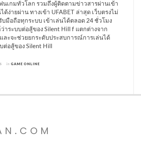
 แฟนเกมทั่วโลก รวมถึงผู้ติดตามข่าวสารผ่านเข้า
นได้ง่ายผ่าน ทางเข้า UFABET ล่าสุด เว็บตรงไม่
รับมือถือทุกระบบ เข้าเล่นได้ตลอด 24 ชั่วโมง
ห์ว่าระบบต่อสู้ของ Silent Hill f แตกต่างจาก
 และจะช่วยยกระดับประสบการณ์การเล่นได้
่อสู้ของ Silent Hill
6
in
GAME ONLINE
AN.COM