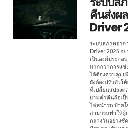
ระบบสภ
คืนส่งผล
Driver 
ระบบสภาพอากาศ
Driver 2025 อ
เป็นองค์ประกอบ
มากกว่าการแข่ง
ได้ต้องควบคุมเพ
ยังต้องปรับตัวใ
ที่เปลี่ยนแปลง
ยามค่ำคืนถือเ
ไฟหน้ารถ ป้าย
สามารถทำให้ผู้เ
กลางวันอย่างชัด