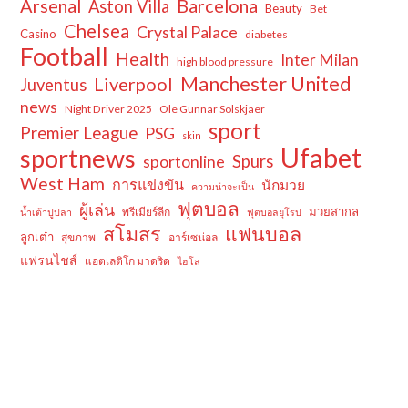
Arsenal
Barcelona
Aston Villa
Beauty
Bet
Chelsea
Crystal Palace
Casino
diabetes
Football
Health
Inter Milan
high blood pressure
Manchester United
Liverpool
Juventus
news
Night Driver 2025
Ole Gunnar Solskjaer
sport
Premier League
PSG
skin
Ufabet
sportnews
sportonline
Spurs
West Ham
การแข่งขัน
นักมวย
ความน่าจะเป็น
ฟุตบอล
ผู้เล่น
มวยสากล
พรีเมียร์ลีก
น้ำเต้าปูปลา
ฟุตบอลยุโรป
สโมสร
แฟนบอล
ลูกเต๋า
สุขภาพ
อาร์เซน่อล
แฟรนไชส์
แอตเลติโก มาดริด
ไฮโล