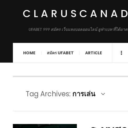
CLARUSCANA
UFABET 999 สมัคร เว็บแทงบอลออนไลน์ ยูฟ่าเบท ที่ได้มาต
HOME
สมัคร UFABET
ARTICLE
Tag Archives:
การเล่น