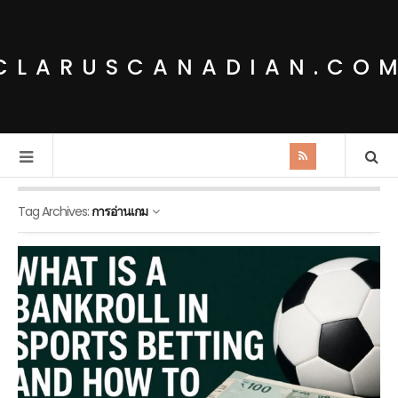
CLARUSCANADIAN.CO
Tag Archives:
การอ่านเกม