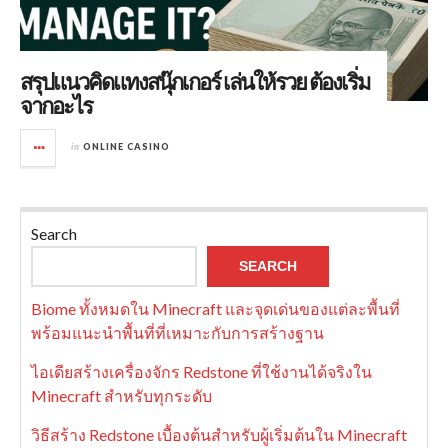
สรุปแนวคิดแทงสนุ๊กเกอร์ เล่นให้รวย ต้องเริ่ม
จากอะไร
in
ONLINE CASINO
Search
SEARCH
Biome ทั้งหมดใน Minecraft และจุดเด่นของแต่ละพื้นที่
พร้อมแนะนำพื้นที่ที่เหมาะกับการสร้างฐาน
ไอเดียสร้างเครื่องจักร Redstone ที่ใช้งานได้จริงใน
Minecraft สำหรับทุกระดับ
วิธีสร้าง Redstone เบื้องต้นสำหรับผู้เริ่มต้นใน Minecraft