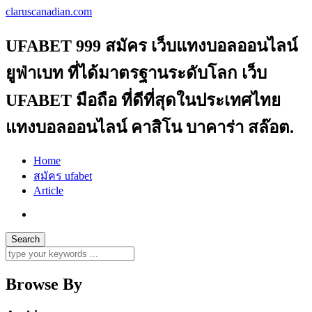
claruscanadian.com
UFABET 999 สมัคร เว็บแทงบอลออนไลน์
ยูฟ่าเบท ที่ได้มาตรฐานระดับโลก เว็บ
UFABET มือถือ ที่ดีที่สุดในประเทศไทย
แทงบอลออนไลน์ คาสิโน บาคาร่า สล๊อต.
Home
สมัคร ufabet
Article
Browse By