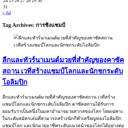
24
25
26
27
28
29
30
31
« Jul
Tag Archives:
การชิงแชมป์
ลีกและทัวร์นาเมนต์มวยที่สำคัญของคาซัค
สถาน เวทีสร้างแชมป์โลกและนักชกระดับ
โอลิมปิก
ลีกและทัวร์นาเมนต์มวยที่สำคัญของคาซัคสถาน เวทีสร้าง
แชมป์โลกและนักชกระดับโอลิมปิก คาซัคสถานได้รับการ
ยอมรับว่าเป็นหนึ่งในมหาอำนาจมวยสากลของโลก โดยเฉพาะ
ในระดับสมัครเล่นที่สามารถสร้างนักกีฬาเหรียญทองโอลิมปิก
แชมป์โลก และนักมวยอาชีพระดับแนวหน้าของโลกได้อย่างต่อ