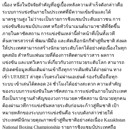
เนื่อง หนึ่งในปัจจัยสำคัญที่อยู่เบื้องหลังความสำเร็จดังกล่าวคือ
ระบบการแข่งขันภายในประเทศที่มีความเข้มข้นและได้
มาตรฐานสูง ไม่ว่าจะเป็นรายการชิงแชมป์ระดับเยาวชน การ
แข่งขันชิงแชมป์ประเทศ หรือทัวร์นาเมนต์นานาชาติที่จัดขึ้น
ภายในคาซัคสถาน การแข่งขันเหล่านี้ทำหน้าที่เป็นทั้งเวที
ค้นหาพรสวรรค์ พัฒนาฝีมือ และคัดเลือกนักกีฬาสู่ทีมชาติ ส่งผล
ให้ประเทศสามารถสร้างนักมวยระดับโลกได้อย่างต่อเนื่องในทุก
ยุคสมัย สำหรับแฟนมวยที่ต้องการติดตามข่าวสาร ผลการ
แข่งขัน และบทวิเคราะห์เกี่ยวกับวงการมวยระดับโลก สามารถ
อัปเดตข้อมูลเพิ่มเติมผ่านเข้าถึงทุกการเดิมพันได้ง่ายผ่าน ทาง
เข้า UFABET ล่าสุด เว็บตรงไม่ผ่านเอเย่นต์ รองรับมือถือทุก
ระบบ เข้าเล่นได้ตลอด 24 ชั่วโมงได้อย่างสะดวก ความสำคัญ
ของระบบการแข่งขันในคาซัคสถาน การแข่งขันภายในประเทศ
ถือเป็นรากฐานสำคัญของวงการมวยคาซัคสถาน นักมวยทุกคน
ต้องผ่านเวทีการแข่งขันหลายระดับก่อนจะก้าวสู่ทีมชาติ เป้า
หมายหลักของระบบการแข่งขันคือ ระบบดังกล่าวช่วยให้
ประเทศมีนักมวยคุณภาพเข้าสู่ทีมชาติอย่างต่อเนื่อง Kazakhstan
National Boxing Championship รายการชิงแชมป์ประเทศถือ