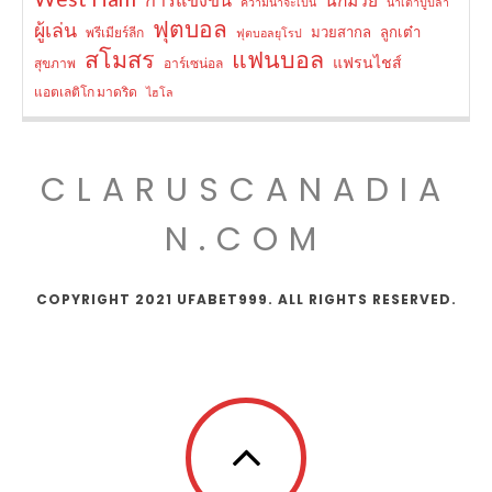
ความน่าจะเป็น
น้ำเต้าปูปลา
ฟุตบอล
ผู้เล่น
มวยสากล
ลูกเต๋า
พรีเมียร์ลีก
ฟุตบอลยุโรป
สโมสร
แฟนบอล
แฟรนไชส์
สุขภาพ
อาร์เซน่อล
แอตเลติโก มาดริด
ไฮโล
CLARUSCANADIA
N.COM
COPYRIGHT 2021 UFABET999. ALL RIGHTS RESERVED.