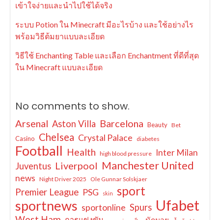
เข้าใจง่ายและนำไปใช้ได้จริง
ระบบ Potion ใน Minecraft มีอะไรบ้าง และใช้อย่างไร
พร้อมวิธีต้มยาแบบละเอียด
วิธีใช้ Enchanting Table และเลือก Enchantment ที่ดีที่สุด
ใน Minecraft แบบละเอียด
No comments to show.
Arsenal
Barcelona
Aston Villa
Beauty
Bet
Chelsea
Crystal Palace
Casino
diabetes
Football
Health
Inter Milan
high blood pressure
Manchester United
Liverpool
Juventus
news
Night Driver 2025
Ole Gunnar Solskjaer
sport
Premier League
PSG
skin
Ufabet
sportnews
sportonline
Spurs
West Ham
การแข่งขัน
นักมวย