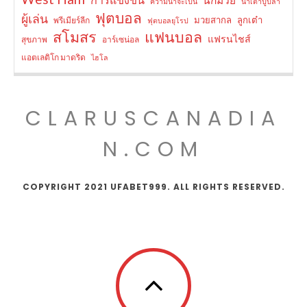
ความน่าจะเป็น
น้ำเต้าปูปลา
ฟุตบอล
ผู้เล่น
มวยสากล
ลูกเต๋า
พรีเมียร์ลีก
ฟุตบอลยุโรป
สโมสร
แฟนบอล
แฟรนไชส์
สุขภาพ
อาร์เซน่อล
แอตเลติโก มาดริด
ไฮโล
CLARUSCANADIA
N.COM
COPYRIGHT 2021 UFABET999. ALL RIGHTS RESERVED.