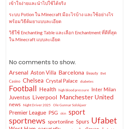
เข้าใจง่ายและนำไปใช้ได้จริง
ระบบ Potion ใน Minecraft มีอะไรบ้าง และใช้อย่างไร
พร้อมวิธีต้มยาแบบละเอียด
วิธีใช้ Enchanting Table และเลือก Enchantment ที่ดีที่สุด
ใน Minecraft แบบละเอียด
No comments to show.
Arsenal
Barcelona
Aston Villa
Beauty
Bet
Chelsea
Crystal Palace
Casino
diabetes
Football
Health
Inter Milan
high blood pressure
Manchester United
Liverpool
Juventus
news
Night Driver 2025
Ole Gunnar Solskjaer
sport
Premier League
PSG
skin
Ufabet
sportnews
sportonline
Spurs
West Ham
การแข่งขัน
นักมวย