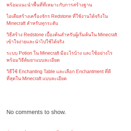
พร้อมแนะนำพื้นที่ที่เหมาะกับการสร้างฐาน
ไอเดียสร้างเครื่องจักร Redstone ที่ใช้งานได้จริงใน
Minecraft สำหรับทุกระดับ
วิธีสร้าง Redstone เบื้องต้นสำหรับผู้เริ่มต้นใน Minecraft
เข้าใจง่ายและนำไปใช้ได้จริง
ระบบ Potion ใน Minecraft มีอะไรบ้าง และใช้อย่างไร
พร้อมวิธีต้มยาแบบละเอียด
วิธีใช้ Enchanting Table และเลือก Enchantment ที่ดี
ที่สุดใน Minecraft แบบละเอียด
No comments to show.