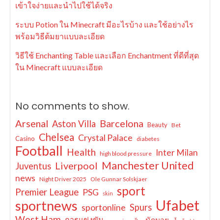
เข้าใจง่ายและนำไปใช้ได้จริง
ระบบ Potion ใน Minecraft มีอะไรบ้าง และใช้อย่างไร
พร้อมวิธีต้มยาแบบละเอียด
วิธีใช้ Enchanting Table และเลือก Enchantment ที่ดีที่สุด
ใน Minecraft แบบละเอียด
No comments to show.
Arsenal
Barcelona
Aston Villa
Beauty
Bet
Chelsea
Crystal Palace
Casino
diabetes
Football
Health
Inter Milan
high blood pressure
Manchester United
Liverpool
Juventus
news
Night Driver 2025
Ole Gunnar Solskjaer
sport
Premier League
PSG
skin
Ufabet
sportnews
sportonline
Spurs
West Ham
การแข่งขัน
นักมวย