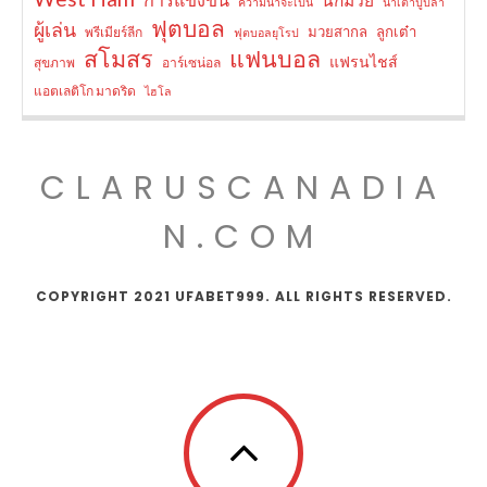
ความน่าจะเป็น
น้ำเต้าปูปลา
ฟุตบอล
ผู้เล่น
มวยสากล
ลูกเต๋า
พรีเมียร์ลีก
ฟุตบอลยุโรป
สโมสร
แฟนบอล
แฟรนไชส์
สุขภาพ
อาร์เซน่อล
แอตเลติโก มาดริด
ไฮโล
CLARUSCANADIA
N.COM
COPYRIGHT 2021 UFABET999. ALL RIGHTS RESERVED.