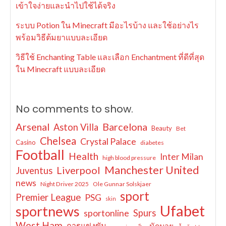
เข้าใจง่ายและนำไปใช้ได้จริง
ระบบ Potion ใน Minecraft มีอะไรบ้าง และใช้อย่างไร
พร้อมวิธีต้มยาแบบละเอียด
วิธีใช้ Enchanting Table และเลือก Enchantment ที่ดีที่สุด
ใน Minecraft แบบละเอียด
No comments to show.
Arsenal
Barcelona
Aston Villa
Beauty
Bet
Chelsea
Crystal Palace
Casino
diabetes
Football
Health
Inter Milan
high blood pressure
Manchester United
Liverpool
Juventus
news
Night Driver 2025
Ole Gunnar Solskjaer
sport
Premier League
PSG
skin
Ufabet
sportnews
sportonline
Spurs
West Ham
การแข่งขัน
นักมวย