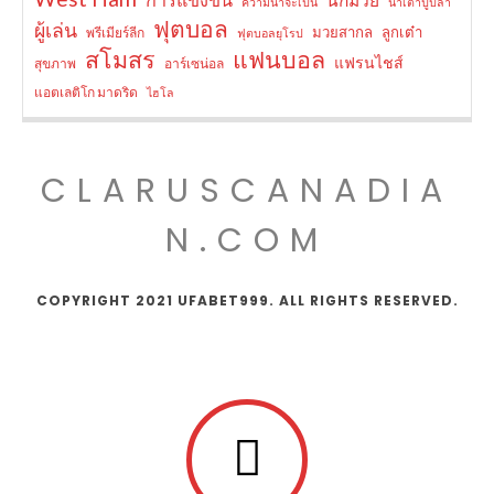
ความน่าจะเป็น
น้ำเต้าปูปลา
ฟุตบอล
ผู้เล่น
มวยสากล
ลูกเต๋า
พรีเมียร์ลีก
ฟุตบอลยุโรป
สโมสร
แฟนบอล
แฟรนไชส์
สุขภาพ
อาร์เซน่อล
แอตเลติโก มาดริด
ไฮโล
CLARUSCANADIA
N.COM
COPYRIGHT 2021 UFABET999. ALL RIGHTS RESERVED.