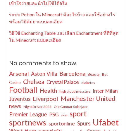
เข้าใจง่ายและนำไปใช้ได้จริง
ระบบ Potion ใน Minecraft มีอะไรบ้าง และใช้อย่างไร
พร้อมวิธีต้มยาแบบละเอียด
วิธีใช้ Enchanting Table และเลือก Enchantment ที่ดีที่สุด
ใน Minecraft แบบละเอียด
No comments to show.
Arsenal
Barcelona
Aston Villa
Beauty
Bet
Chelsea
Crystal Palace
Casino
diabetes
Football
Health
Inter Milan
high blood pressure
Manchester United
Liverpool
Juventus
news
Night Driver 2025
Ole Gunnar Solskjaer
sport
Premier League
PSG
skin
Ufabet
sportnews
sportonline
Spurs
West Ham
การแข่งขัน
นักมวย