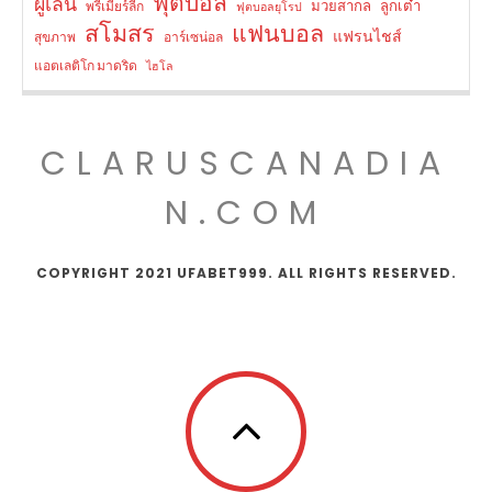
ฟุตบอล
ผู้เล่น
มวยสากล
ลูกเต๋า
พรีเมียร์ลีก
ฟุตบอลยุโรป
สโมสร
แฟนบอล
แฟรนไชส์
สุขภาพ
อาร์เซน่อล
แอตเลติโก มาดริด
ไฮโล
CLARUSCANADIA
N.COM
COPYRIGHT 2021 UFABET999. ALL RIGHTS RESERVED.