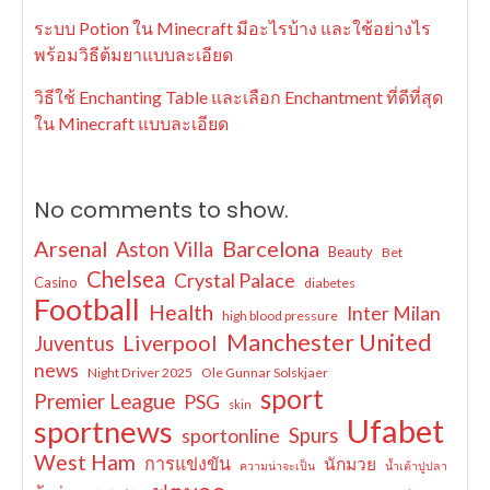
ระบบ Potion ใน Minecraft มีอะไรบ้าง และใช้อย่างไร
พร้อมวิธีต้มยาแบบละเอียด
วิธีใช้ Enchanting Table และเลือก Enchantment ที่ดีที่สุด
ใน Minecraft แบบละเอียด
No comments to show.
Arsenal
Barcelona
Aston Villa
Beauty
Bet
Chelsea
Crystal Palace
Casino
diabetes
Football
Health
Inter Milan
high blood pressure
Manchester United
Liverpool
Juventus
news
Night Driver 2025
Ole Gunnar Solskjaer
sport
Premier League
PSG
skin
Ufabet
sportnews
sportonline
Spurs
West Ham
การแข่งขัน
นักมวย
ความน่าจะเป็น
น้ำเต้าปูปลา